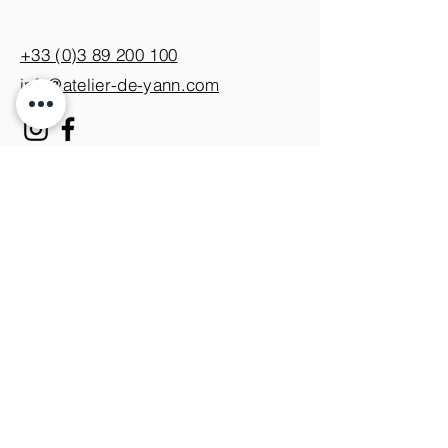
+33 (0)3 89 200 100​
info@atelier-de-yann.com
S'abonner à la newsletter
S'inscrire
Je m'inscris pour ne rien
manquer des nouveautés.