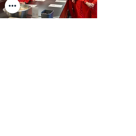
Nous trouver
11 Place de la Cathédrale
68000 Colmar
du mardi au samedi
de 9h00 à 18h00
Nous contacter