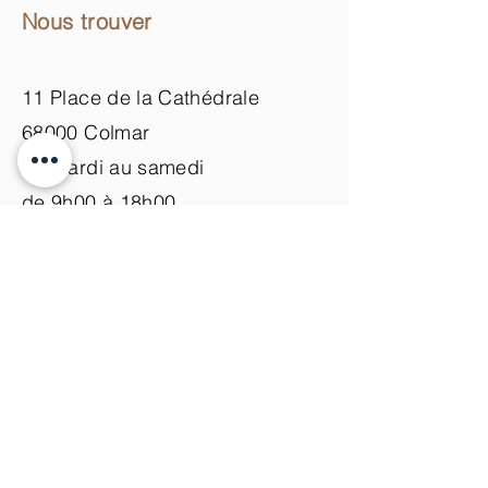
Nous trouver
11 Place de la Cathédrale
68000 Colmar
du mardi au samedi
de 9h00 à 18h00
Nous contacter
+33 (0)3 89 200 100​
info@atelier-de-yann.com
S'abonner à la newsletter