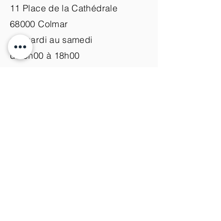
11 Place de la Cathédrale
68000 Colmar
du mardi au samedi
de 9h00 à 18h00
Nous contacter
+33 (0)3 89 200 100​
info@atelier-de-yann.com
S'abonner à la newsletter
S'inscrire